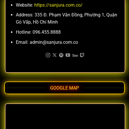
Website:
https://sanjura.com.co/
Address: 335 Đ. Phạm Văn Đồng, Phường 1, Quận
Gò Vấp, Hồ Chí Minh
Hotline: 096.455.8888
Email:
admin@sanjura.com.co
GOOGLE MAP