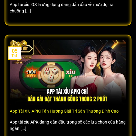
App tài xỉu iOS là ứng dụng đang dẫn đầu về mức độ ưa
chuộng [...]
05
Th8
App Tài Xỉu APK| Tận Hưởng Giải Trí Săn Thưởng Đỉnh Cao
App tài xỉu APK đang dẫn đầu trong số các lựa chọn của hàng
ngàn [...]