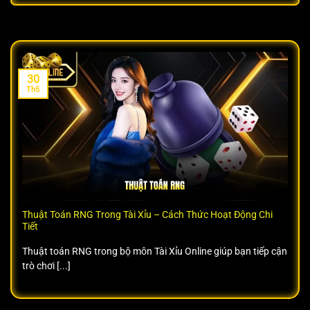
30
Th5
Thuật Toán RNG Trong Tài Xỉu – Cách Thức Hoạt Động Chi
Tiết
Thuật toán RNG trong bộ môn Tài Xỉu Online giúp bạn tiếp cận
trò chơi [...]