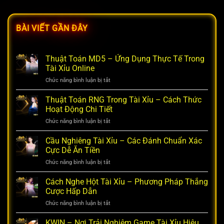
BÀI VIẾT GẦN ĐÂY
Thuật Toán MD5 – Ứng Dụng Thực Tế Trong
Tài Xỉu Online
Chức năng bình luận bị tắt
ở
Thuật
Toán
Thuật Toán RNG Trong Tài Xỉu – Cách Thức
MD5
Hoạt Động Chi Tiết
–
Chức năng bình luận bị tắt
ở
Ứng
Thuật
Dụng
Toán
Cầu Nghiêng Tài Xỉu – Các Đánh Chuẩn Xác
Thực
RNG
Tế
Cực Dễ Ăn Tiền
Trong
Trong
Chức năng bình luận bị tắt
ở
Tài
Tài
Cầu
Xỉu
Xỉu
Nghiêng
Cách Nghe Hột Tài Xỉu – Phương Pháp Thắng
–
Online
Tài
Cách
Cược Hấp Dẫn
Xỉu
Thức
Chức năng bình luận bị tắt
ở
–
Hoạt
Cách
Các
Động
Nghe
KWIN – Nơi Trải Nghiệm Game Tài Xỉu Hiệu
Đánh
Chi