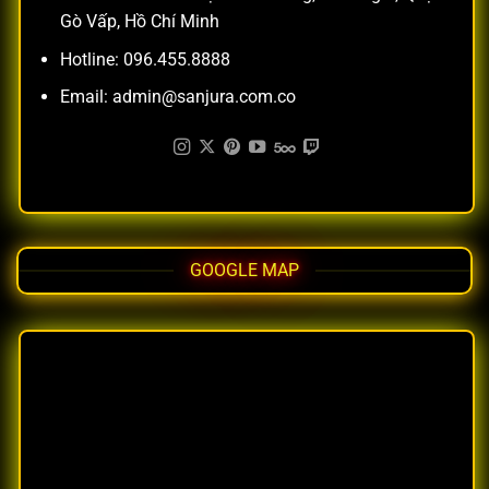
Gò Vấp, Hồ Chí Minh
Hotline: 096.455.8888
Email:
admin@sanjura.com.co
GOOGLE MAP