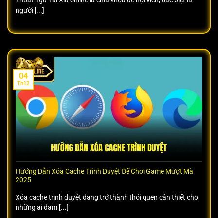
Thuật ngữ Tài Xỉu online là chìa khóa để hội viên, đặc biệt là
người [...]
04
Th12
Hướng Dẫn Xóa Cache Trình Duyệt Để Chơi Game Mượt Mà
2025
Xóa cache trình duyệt đang trở thành thói quen cần thiết cho
những ai đam [...]