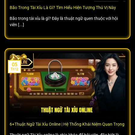
Bão Trong Tài Xỉu Là Gì? Tìm Hiểu Hiện Tượng Thú Vị Này
Bão trong tài xỉu là gì? Đây là thuật ngữ quen thuộc với hội
viên [...]
05
Th12
6+Thuật Ngữ Tài Xỉu Online | Hệ Thống Khái Niệm Quan Trọng