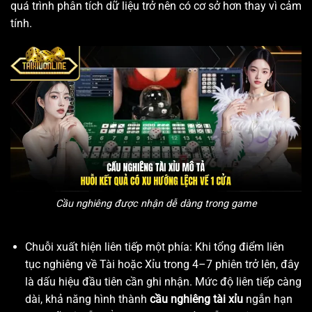
quá trình phân tích dữ liệu trở nên có cơ sở hơn thay vì cảm
tính.
Cầu nghiêng được nhận dễ dàng trong game
Chuỗi xuất hiện liên tiếp một phía: Khi tổng điểm liên
tục nghiêng về Tài hoặc Xỉu trong 4–7 phiên trở lên, đây
là dấu hiệu đầu tiên cần ghi nhận. Mức độ liên tiếp càng
dài, khả năng hình thành
cầu nghiêng tài xỉu
ngắn hạn