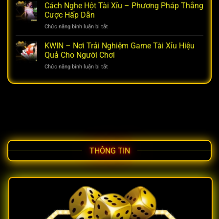
Nghiêng
Cách Nghe Hột Tài Xỉu – Phương Pháp Thắng
–
Online
Tài
Cách
Cược Hấp Dẫn
Xỉu
Thức
Chức năng bình luận bị tắt
ở
–
Hoạt
Cách
Các
Động
Nghe
KWIN – Nơi Trải Nghiệm Game Tài Xỉu Hiệu
Đánh
Chi
Hột
Chuẩn
Quả Cho Người Chơi
Tiết
Tài
Xác
Chức năng bình luận bị tắt
ở
Xỉu
Cực
KWIN
–
Dễ
–
Phương
Ăn
Nơi
Pháp
Tiền
Trải
Thắng
Nghiệm
Cược
Game
Hấp
Tài
Dẫn
Xỉu
Hiệu
THÔNG TIN
Quả
Cho
Người
Chơi