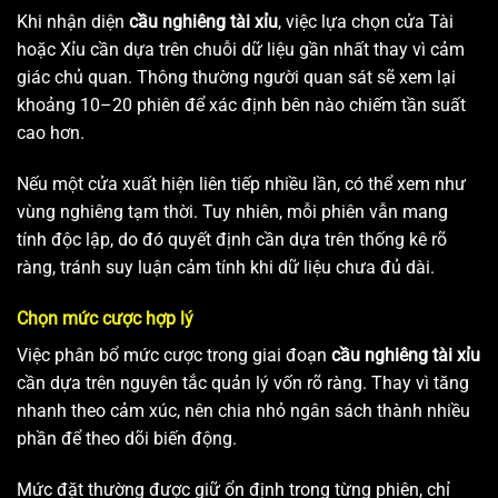
Khi nhận diện
cầu nghiêng tài xỉu
, việc lựa chọn cửa Tài
hoặc Xỉu cần dựa trên chuỗi dữ liệu gần nhất thay vì cảm
giác chủ quan. Thông thường người quan sát sẽ xem lại
khoảng 10–20 phiên để xác định bên nào chiếm tần suất
cao hơn.
Nếu một cửa xuất hiện liên tiếp nhiều lần, có thể xem như
vùng nghiêng tạm thời. Tuy nhiên, mỗi phiên vẫn mang
tính độc lập, do đó quyết định cần dựa trên thống kê rõ
ràng, tránh suy luận cảm tính khi dữ liệu chưa đủ dài.
Chọn mức cược hợp lý
Việc phân bổ mức cược trong giai đoạn
cầu nghiêng tài xỉu
cần dựa trên nguyên tắc quản lý vốn rõ ràng. Thay vì tăng
nhanh theo cảm xúc, nên chia nhỏ ngân sách thành nhiều
phần để theo dõi biến động.
Mức đặt thường được giữ ổn định trong từng phiên, chỉ