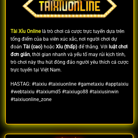
Tài Xỉu Online
là trò chơi cá cược trực tuyến dựa trên
tổng điểm của ba viên xúc xắc, nơi người chơi dự
đoán
Tài (cao)
hoặc
Xỉu (thấp)
để thắng. Với
luật chơi
đơn giản
, thời gian nhanh và yếu tố may rủi kịch tính,
trò chơi này thu hút đông đảo người yêu thích cá cược
trực tuyến tại Việt Nam.
HASTAG: #taixiu #taixiuonline #gametaxiu #apptaixiu
#webtaixiu #taixiumd5 #taixiugo88 #taixiusinwin
#taixiuonline_zone