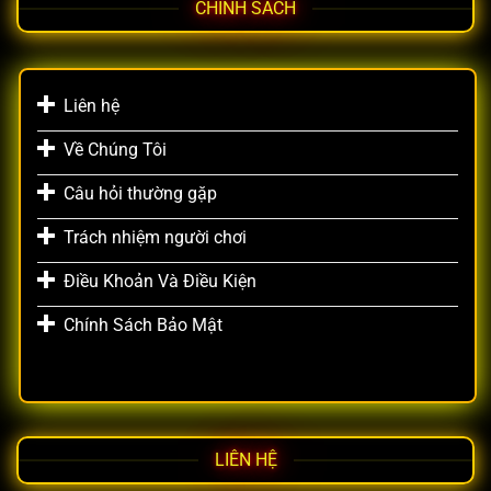
CHÍNH SÁCH
Liên hệ
Về Chúng Tôi
Câu hỏi thường gặp
Trách nhiệm người chơi
Điều Khoản Và Điều Kiện
Chính Sách Bảo Mật
LIÊN HỆ