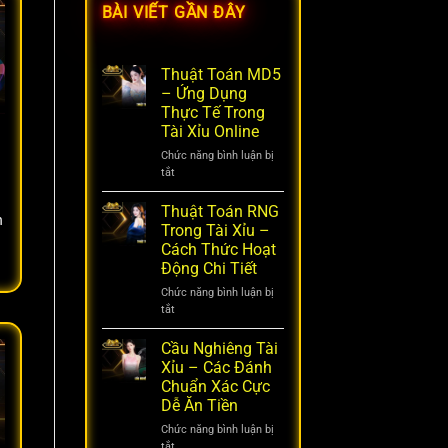
BÀI VIẾT GẦN ĐÂY
Thuật Toán MD5
– Ứng Dụng
Thực Tế Trong
Tài Xỉu Online
Chức năng bình luận bị
tắt
ở
Thuật
Toán
Thuật Toán RNG
n
MD5
Trong Tài Xỉu –
–
Cách Thức Hoạt
Ứng
Động Chi Tiết
Dụng
Thực
Chức năng bình luận bị
Tế
tắt
ở
Trong
Thuật
Tài
Toán
Cầu Nghiêng Tài
Xỉu
RNG
Xỉu – Các Đánh
Online
Trong
Chuẩn Xác Cực
Tài
Dễ Ăn Tiền
Xỉu
–
Chức năng bình luận bị
Cách
tắt
ở