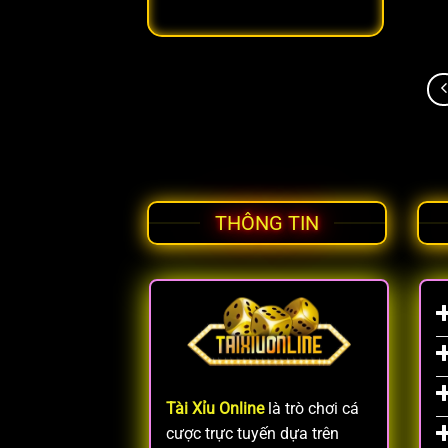
THÔNG TIN
Tài Xỉu Online
là trò chơi cá
cược trực tuyến dựa trên