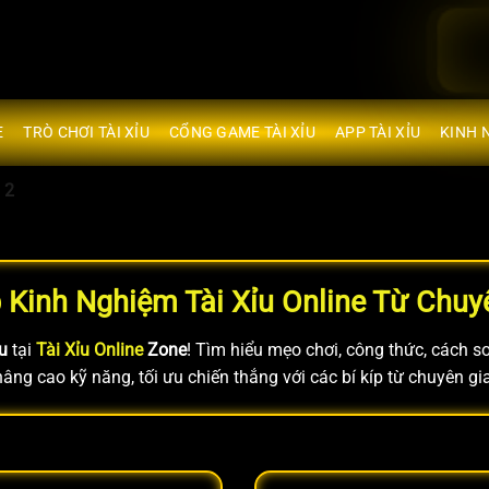
E
TRÒ CHƠI TÀI XỈU
CỔNG GAME TÀI XỈU
APP TÀI XỈU
KINH 
 2
p Kinh Nghiệm Tài Xỉu Online Từ Chuy
u
tại
Tài Xỉu Online
Zone
! Tìm hiểu mẹo chơi, công thức, cách so
nâng cao kỹ năng, tối ưu chiến thắng với các bí kíp từ chuyên gi