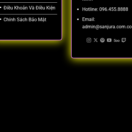
Điều Khoản Và Điều Kiện
Hotline: 096.455.8888
Email:
Chính Sách Bảo Mật
admin@sanjura.com.co