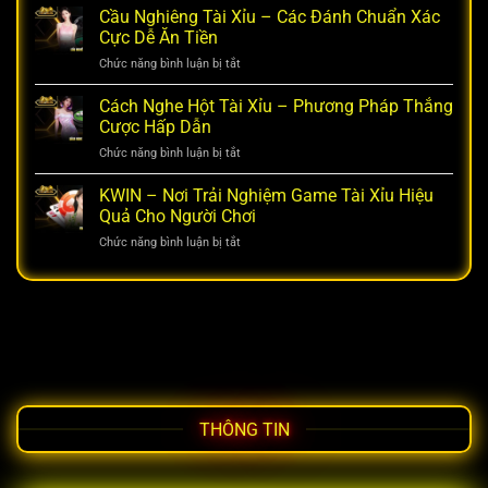
Toán
Cầu Nghiêng Tài Xỉu – Các Đánh Chuẩn Xác
Thực
RNG
Tế
Cực Dễ Ăn Tiền
Trong
Trong
Chức năng bình luận bị tắt
ở
Tài
Tài
Cầu
Xỉu
Xỉu
Nghiêng
Cách Nghe Hột Tài Xỉu – Phương Pháp Thắng
–
Online
Tài
Cách
Cược Hấp Dẫn
Xỉu
Thức
Chức năng bình luận bị tắt
ở
–
Hoạt
Cách
Các
Động
Nghe
KWIN – Nơi Trải Nghiệm Game Tài Xỉu Hiệu
Đánh
Chi
Hột
Chuẩn
Quả Cho Người Chơi
Tiết
Tài
Xác
Chức năng bình luận bị tắt
ở
Xỉu
Cực
KWIN
–
Dễ
–
Phương
Ăn
Nơi
Pháp
Tiền
Trải
Thắng
Nghiệm
Cược
Game
Hấp
Tài
Dẫn
Xỉu
Hiệu
THÔNG TIN
Quả
Cho
Người
Chơi