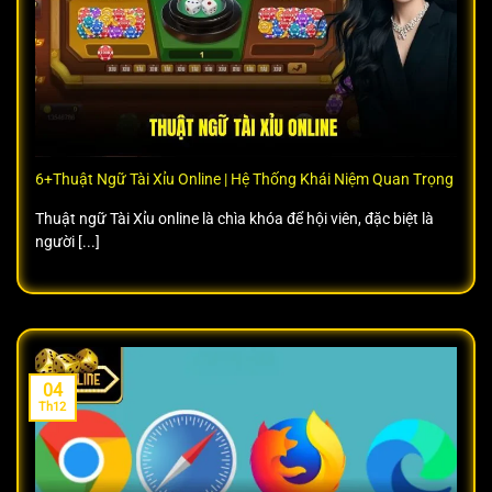
6+Thuật Ngữ Tài Xỉu Online | Hệ Thống Khái Niệm Quan Trọng
Thuật ngữ Tài Xỉu online là chìa khóa để hội viên, đặc biệt là
người [...]
04
Th12