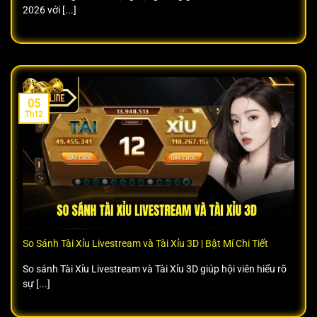
2026 với [...]
05
Th12
So Sánh Tài Xỉu Livestream và Tài Xỉu 3D | Bật Mí Chi Tiết
So sánh Tài Xỉu Livestream và Tài Xỉu 3D giúp hội viên hiểu rõ
sự [...]