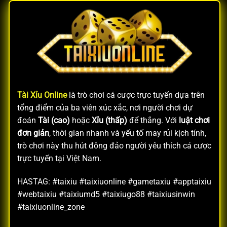
Tài Xỉu Online
là trò chơi cá cược trực tuyến dựa trên
tổng điểm của ba viên xúc xắc, nơi người chơi dự
đoán
Tài (cao)
hoặc
Xỉu (thấp)
để thắng. Với
luật chơi
đơn giản
, thời gian nhanh và yếu tố may rủi kịch tính,
trò chơi này thu hút đông đảo người yêu thích cá cược
trực tuyến tại Việt Nam.
HASTAG: #taixiu #taixiuonline #gametaxiu #apptaixiu
#webtaixiu #taixiumd5 #taixiugo88 #taixiusinwin
#taixiuonline_zone