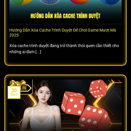
Hướng Dẫn Xóa Cache Trình Duyệt Để Chơi Game Mượt Mà
2025
Xóa cache trình duyệt đang trở thành thói quen cần thiết cho
những ai đam [...]
20
Th11