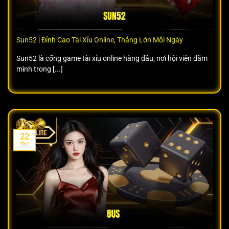
Sun52 | Đỉnh Cao Tài Xỉu Online, Thắng Lớn Mỗi Ngày
Sun52 là cổng game tài xỉu online hàng đầu, nơi hội viên đắm
mình trong [...]
22
Th1