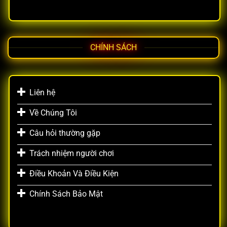
CHÍNH SÁCH
Liên hệ
Về Chúng Tôi
Câu hỏi thường gặp
Trách nhiệm người chơi
Điều Khoản Và Điều Kiện
Chính Sách Bảo Mật