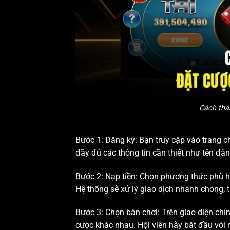
Cách tham
Bước 1: Đăng ký: Bạn truy cập vào trang 
đầy đủ các thông tin cần thiết như tên đăn
Bước 2: Nạp tiền: Chọn phương thức phù h
Hệ thống sẽ xử lý giao dịch nhanh chóng, 
Bước 3: Chọn bàn chơi: Trên giao diện chí
cược khác nhau. Hội viên hãy bắt đầu với 