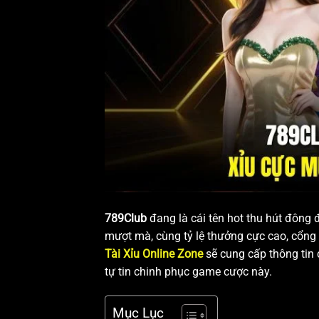
789Club
đang là cái tên hot thu hút đông
mượt mà, cùng tỷ lệ thưởng cực cao, cổng 
Tài Xỉu Online Zone
sẽ cung cấp thông tin 
tự tin chinh phục game cược này.
Mục Lục