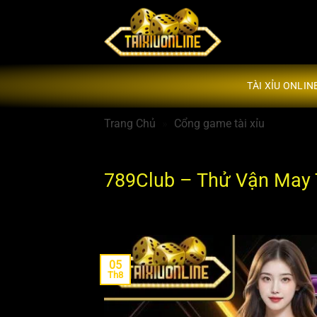
Bỏ
qua
nội
dung
TÀI XỈU ONLIN
Trang Chủ
»
Cổng game tài xỉu
789Club – Thử Vận May T
05
Th8