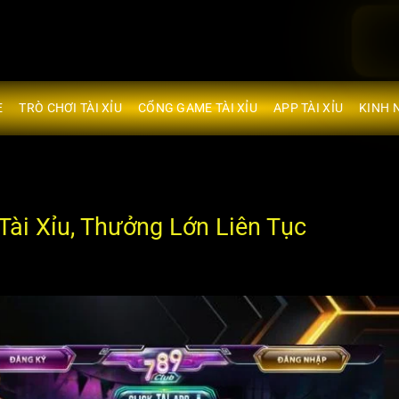
E
TRÒ CHƠI TÀI XỈU
CỔNG GAME TÀI XỈU
APP TÀI XỈU
KINH 
ài Xỉu, Thưởng Lớn Liên Tục