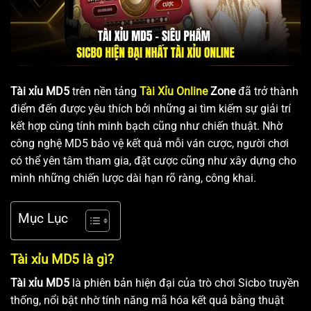
Tài xỉu MD5
trên nền tảng
Tài Xỉu Online
Zone
đã trở thành
điểm đến được yêu thích bởi những ai tìm kiếm sự giải trí
kết hợp cùng tính minh bạch cũng như chiến thuật. Nhờ
công nghệ MD5 bảo vệ kết quả mỗi ván cược, người chơi
có thể yên tâm tham gia, đặt cược cũng như xây dựng cho
mình những chiến lược dài hạn rõ ràng, công khai.
Mục Lục
Tài xỉu MD5 là gì?
Tài xỉu MD5
là phiên bản hiện đại của trò chơi Sicbo truyền
thống, nổi bật nhờ tính năng mã hóa kết quả bằng thuật