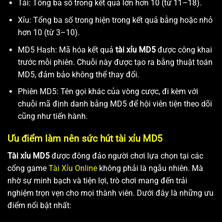
Tài: Tổng ba số trong kết quả lớn hơn 10 (từ 11–18).
Xỉu: Tổng ba số trong hiện trong kết quả bằng hoặc nhỏ
hơn 10 (từ 3–10).
MD5 Hash: Mã hóa kết quả
tài xỉu MD5
được công khai
trước mỗi phiên. Chuỗi này được tạo ra bằng thuật toán
MD5, đảm bảo không thể thay đổi.
Phiên MD5: Tên gọi khác của vòng cược, đi kèm với
chuỗi mã định danh bằng MD5 để hội viên tiện theo dõi
cũng như tiến hành.
Ưu điểm làm nên sức hút tài xỉu MD5
Tài xỉu MD5
được đông đảo người chơi lựa chọn tại các
cổng game
Tài Xỉu Online
không phải là ngẫu nhiên. Mà
nhờ sự minh bạch và tiện lợi, trò chơi mang đến trải
nghiệm trọn vẹn cho mọi thành viên. Dưới đây là những ưu
điểm nổi bật nhất: