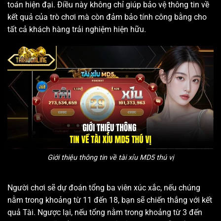
toán hiện đại. Điều này không chỉ giúp bảo vệ thông tin về
kết quả của trò chơi mà còn đảm bảo tính công bằng cho
tất cả khách hàng trải nghiệm hiện hữu.
Giới thiệu thông tin về tài xỉu MD5 thú vị
Người chơi sẽ dự đoán tổng ba viên xúc xắc, nếu chúng
nằm trong khoảng từ 11 đến 18, bạn sẽ chiến thắng với kết
quả Tài. Ngược lại, nếu tổng nằm trong khoảng từ 3 đến