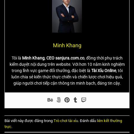
Minh Khang
Tôi là
Minh Khang
,
CEO sanjura.com.co
, đồng thời phụ trách
kiểm duyệt nội dung trên website. Với hơn 10 năm kinh nghiệm
trong lĩnh vực game đổi thưởng, đặc biệt là
Tài Xỉu Online
, tôi
luôn chia sẻ kiến thức thực chiến và chiến lược chơi hiệu quả,
giúp người chơi tiếp cận thông tin minh bạch, đáng tin cậy.
Bài viết này được đăng trong
Trò chơi tài xỉu
. Đánh dấu
liên kết thường
trực
.