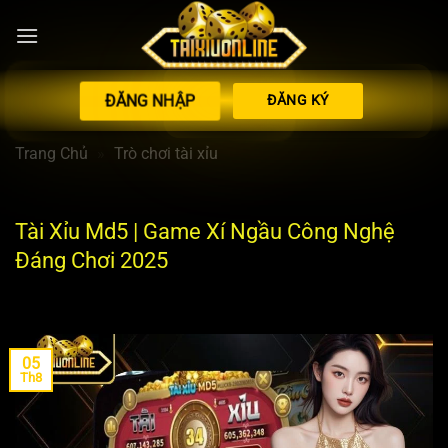
Bỏ
qua
nội
dung
ĐĂNG NHẬP
ĐĂNG KÝ
Trang Chủ
»
Trò chơi tài xỉu
Tài Xỉu Md5 | Game Xí Ngầu Công Nghệ
Đáng Chơi 2025
05
Th8