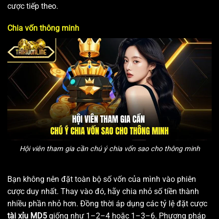
cược tiếp theo.
Chia vốn thông minh
Hội viên tham gia cần chú ý chia vốn sao cho thông minh
Bạn không nên đặt toàn bộ số vốn của mình vào phiên
cược duy nhất. Thay vào đó, hãy chia nhỏ số tiền thành
nhiều phần nhỏ hơn. Đồng thời áp dụng các tỷ lệ đặt cược
tài xỉu MD5
giống như 1–2–4 hoặc 1–3–6. Phương pháp