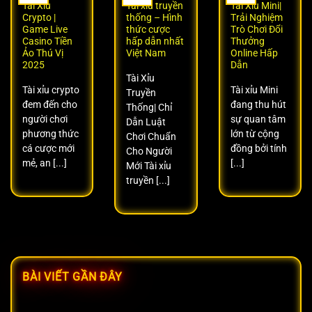
Tài Xỉu
Tài xỉu truyền
Tài Xỉu Mini|
Crypto |
thống – Hình
Trải Nghiệm
Game Live
thức cược
Trò Chơi Đổi
Casino Tiền
hấp dẫn nhất
Thưởng
Ảo Thú Vị
Việt Nam
Online Hấp
2025
Dẫn
Tài Xỉu
Tài xỉu crypto
Tài xỉu Mini
Truyền
đem đến cho
đang thu hút
Thống| Chỉ
người chơi
sự quan tâm
Dẫn Luật
phương thức
lớn từ cộng
Chơi Chuẩn
cá cược mới
đồng bởi tính
Cho Người
mẻ, an [...]
[...]
Mới Tài xỉu
truyền [...]
BÀI VIẾT GẦN ĐÂY