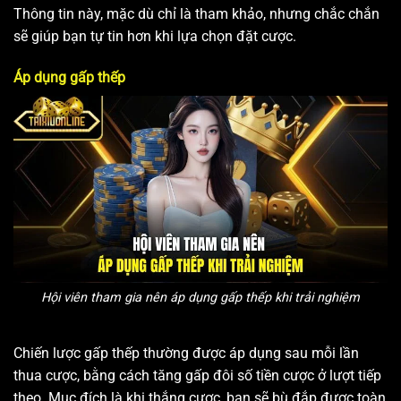
Thông tin này, mặc dù chỉ là tham khảo, nhưng chắc chắn
sẽ giúp bạn tự tin hơn khi lựa chọn đặt cược.
Áp dụng gấp thếp
Hội viên tham gia nên áp dụng gấp thếp khi trải nghiệm
Chiến lược gấp thếp thường được áp dụng sau mỗi lần
thua cược, bằng cách tăng gấp đôi số tiền cược ở lượt tiếp
theo. Mục đích là khi thắng cược, bạn sẽ bù đắp được toàn