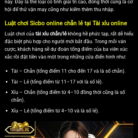
này. Đây là thể loại có tính giải trí cao, đồng thời cũng là cơ
hội để thử vận may cũng như kiếm thêm thu nhập.
Luật chơi Sicbo online chẵn lẻ tại Tài xỉu online
Luật chơi của
tài xỉu chẵn/lẻ
không hề phức tạp, rất dễ hiểu
đặc biệt phù hợp cho người mới bắt đầu. Trong mỗi ván
cược, khách hàng sẽ dự đoán tổng điểm của ba viên xúc
xắc rồi đặt tiền vào một trong những cửa điển hình như:
Tài – Chẵn (tổng điểm 11 cho đến 17 và là số chẵn).
Tài – Lẻ (tổng điểm từ 11–17 với là số lẻ).
Xỉu – Chẵn (tổng điểm từ 4–10 đồng thời cũng là số
chẵn).
Xỉu – Lẻ (tổng điểm từ 4–10 và là số lẻ).