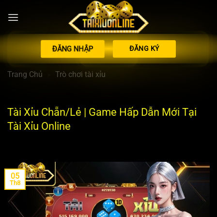
Bỏ
qua
nội
dung
ĐĂNG KÝ
ĐĂNG NHẬP
Trang Chủ
»
Trò chơi tài xỉu
Tài Xỉu Chẵn/Lẻ | Game Hấp Dẫn Mới Tại
Tài Xỉu Online
05
Th8