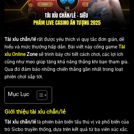
Tài xỉu chẵn/lẻ
rất được yêu thích vì quy tắc đơn giản, dễ
hiểu và mức thưởng hấp dẫn. Bài viết này cổng game
Tài
xỉu Online
Zone
sẽ trình bày chi tiết cách chơi, các lợi ích
cũng như mẹo giúp tăng khả năng thắng khi bạn tham gia.
Qua đó đảm bảo những chiến thắng gần nhất trong loạt
phiên chơi sắp tới.
Mục Lục
Giới thiệu tài xỉu chẵn/lẻ
Tài xỉu chẵn/lẻ
là phiên bản biến tấu thú vị và phổ biến của
trò Sicbo truyền thống, dựa trên kết quả từ ba viên xúc xắc.