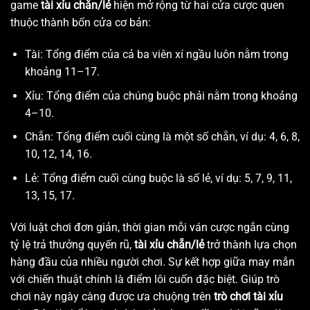
game
tài xỉu chẵn/lẻ
hiện mở rộng từ hai cửa cược quen
thuộc thành bốn cửa cơ bản:
Tài: Tổng điểm của cả ba viên xí ngầu luôn nằm trong
khoảng 11–17.
Xỉu: Tổng điểm của chúng buộc phải nằm trong khoảng
4–10.
Chẵn: Tổng điểm cuối cùng là một số chẵn, ví dụ: 4, 6, 8,
10, 12, 14, 16.
Lẻ: Tổng điểm cuối cùng buộc là số lẻ, ví dụ: 5, 7, 9, 11,
13, 15, 17.
Với luật chơi đơn giản, thời gian mỗi ván cược ngắn cùng
tỷ lệ trả thưởng quyến rũ,
tài xỉu chẵn/lẻ
trở thành lựa chọn
hàng đầu của nhiều người chơi. Sự kết hợp giữa may mắn
với chiến thuật chính là điểm lôi cuốn đặc biệt. Giúp trò
chơi này ngày càng được ưa chuộng trên
trò chơi tài xỉu