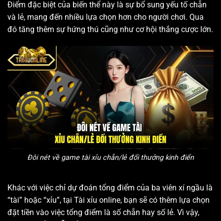
Điểm đặc biệt của biến thể này là sự bổ sung yếu tố chẵn
và lẻ, mang đến nhiều lựa chọn hơn cho người chơi. Qua
đó tăng thêm sự hứng thú cũng như cơ hội thắng cược lớn.
Đôi nét về game tài xỉu chẵn/lẻ đổi thưởng kinh điển
Khác với việc chỉ dự đoán tổng điểm của ba viên xí ngầu là
“tài” hoặc “xỉu”, tại Tài xỉu online, bạn sẽ có thêm lựa chọn
đặt tiền vào việc tổng điểm là số chẵn hay số lẻ. Vì vậy,